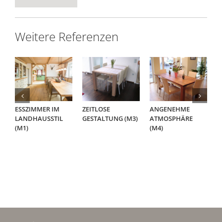
Weitere Referenzen
ESSZIMMER IM
ZEITLOSE
ANGENEHME
A
LANDHAUSSTIL
GESTALTUNG (M3)
ATMOSPHÄRE
E
(M1)
(M4)